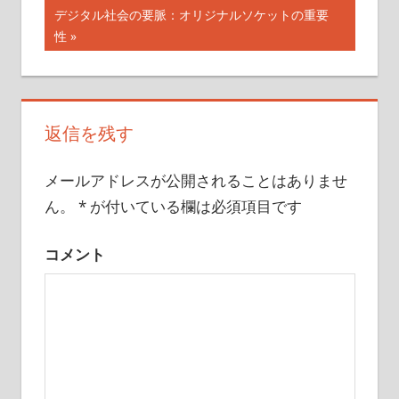
投
の
次
デジタル社会の要脈：オリジナルソケットの重要
記
稿
の
性
事:
記
ナ
事:
ビ
返信を残す
ゲ
ー
メールアドレスが公開されることはありませ
ん。
*
が付いている欄は必須項目です
シ
ョ
コメント
ン