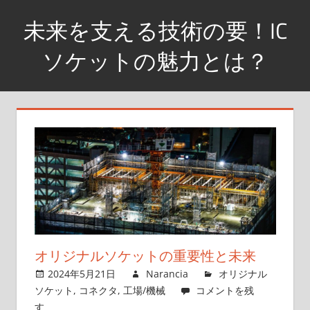
コ
未来を支える技術の要！IC
ン
テ
ソケットの魅力とは？
ン
革
ツ
新
へ
的
ス
な
キ
連
ッ
結
プ
ソ
リ
ュ
ー
オリジナルソケットの重要性と未来
シ
2024年5月21日
Narancia
オリジナル
ョ
ソケット
,
コネクタ
,
工場/機械
コメントを残
ン
す