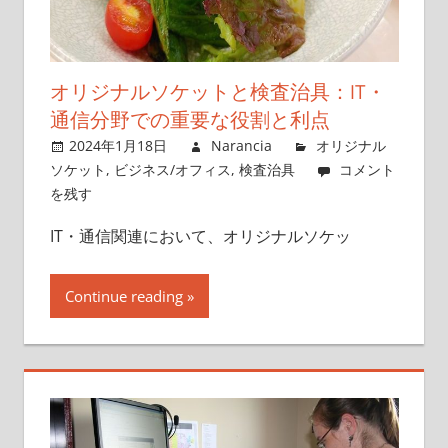
が、
技
術
オリジナルソケットと検査治具：IT・
の
通信分野での重要な役割と利点
未
2024年1月18日
Narancia
オリジナル
来
ソケット
,
ビジネス/オフィス
,
検査治具
コメント
を
を残す
築
く。
IT・通信関連において、オリジナルソケッ
Continue reading