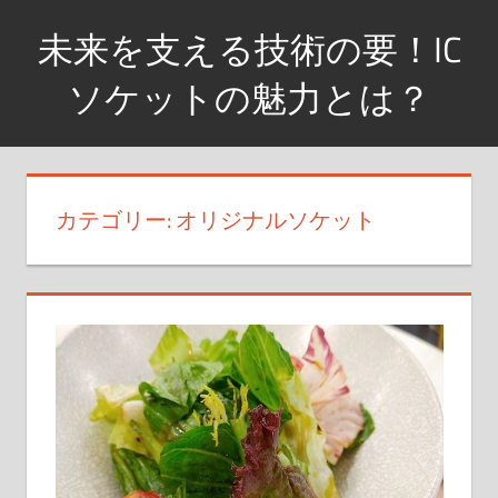
コ
未来を支える技術の要！IC
ン
テ
ソケットの魅力とは？
ン
革
ツ
新
へ
的
ス
カテゴリー: オリジナルソケット
な
キ
連
ッ
結
プ
ソ
リ
ュ
ー
シ
ョ
ン