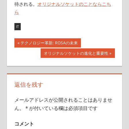
待される。
オリジナルソケットのことならこち
ら
IT
前
テクノロジー革新: ROSAの未来
投
の
次
オリジナルソケットの進化と重要性
記
稿
の
事:
記
ナ
事:
ビ
返信を残す
ゲ
メールアドレスが公開されることはありませ
ー
ん。
*
が付いている欄は必須項目です
シ
コメント
ョ