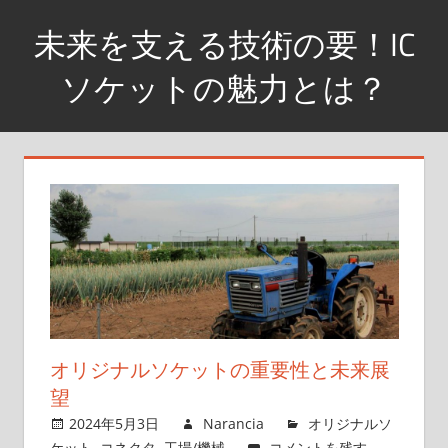
コ
未来を支える技術の要！IC
ン
テ
ソケットの魅力とは？
ン
革
ツ
新
へ
的
ス
な
キ
連
ッ
結
プ
ソ
リ
ュ
ー
オリジナルソケットの重要性と未来展
シ
望
ョ
2024年5月3日
Narancia
オリジナルソ
ン
ケット
,
コネクタ
,
工場/機械
コメントを残す