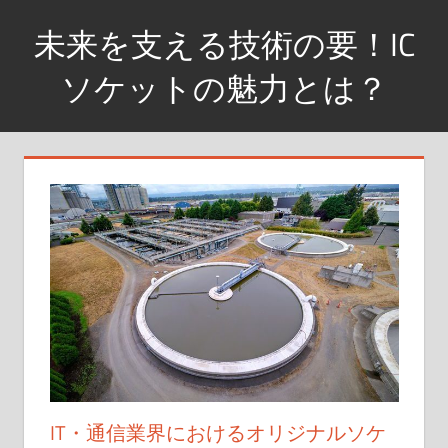
コ
未来を支える技術の要！IC
ン
テ
ソケットの魅力とは？
ン
革
ツ
新
へ
的
ス
な
キ
連
ッ
結
プ
ソ
リ
ュ
ー
シ
ョ
IT・通信業界におけるオリジナルソケ
ン