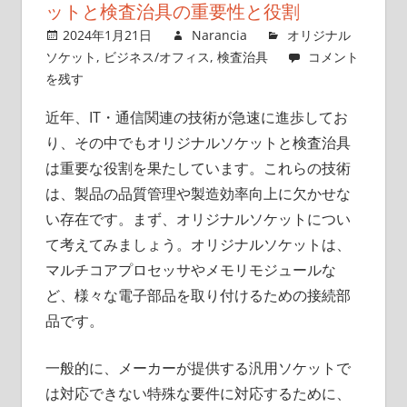
ットと検査治具の重要性と役割
が、
2024年1月21日
Narancia
オリジナル
技
ソケット
,
ビジネス/オフィス
,
検査治具
コメント
術
を残す
の
未
近年、IT・通信関連の技術が急速に進歩してお
来
り、その中でもオリジナルソケットと検査治具
を
は重要な役割を果たしています。
これらの技術
築
は、製品の品質管理や製造効率向上に欠かせな
く。
い存在です。まず、オリジナルソケットについ
て考えてみましょう。オリジナルソケットは、
マルチコアプロセッサやメモリモジュールな
ど、様々な電子部品を取り付けるための接続部
品です。
一般的に、メーカーが提供する汎用ソケットで
は対応できない特殊な要件に対応するために、