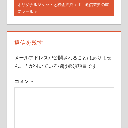
記
稿
次
オリジナルソケットと検査治具：IT・通信業界の重
事:
の
要ツール
ナ
記
事:
ビ
ゲ
返信を残す
ー
メールアドレスが公開されることはありませ
シ
ん。
*
が付いている欄は必須項目です
ョ
ン
コメント